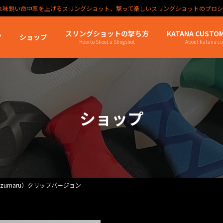
れ味鋭い命中率を上げるスリングショット、撃って楽しいスリングショットのプロ
ム
スリングショットの撃ち方
KATANA CUST
ショップ
How to Shoot a Slingshot
About katana c
ショップ
zumaru）クリップバージョン