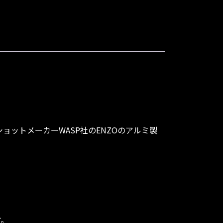
ットメーカーWASP社のENZOのアルミ製
す。