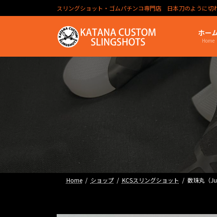
コ
ナ
スリングショット・ゴムパチンコ専門店 日本刀のように切
ン
ビ
テ
ゲ
ホー
ン
ー
Home
ツ
シ
へ
ョ
ス
ン
キ
に
ッ
移
プ
動
Home
ショップ
KCSスリングショット
数珠丸（Ju