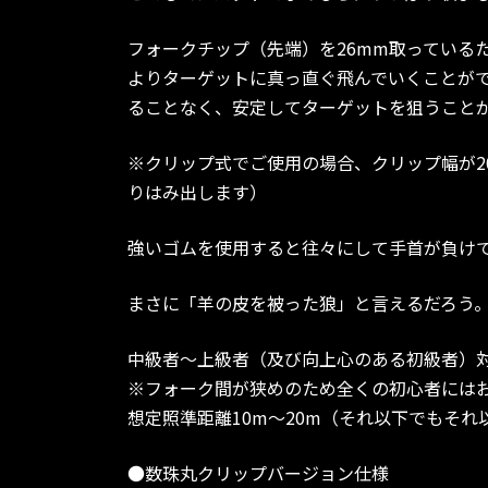
フォークチップ（先端）を26mm取っている
よりターゲットに真っ直ぐ飛んでいくことが
ることなく、安定してターゲットを狙うこと
※クリップ式でご使用の場合、クリップ幅が2
りはみ出します）
強いゴムを使用すると往々にして手首が負け
まさに「羊の皮を被った狼」と言えるだろう
中級者〜上級者（及び向上心のある初級者）
※フォーク間が狭めのため全くの初心者には
想定照準距離10m〜20m（それ以下でもそ
●数珠丸クリップバージョン仕様