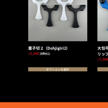
童子切２（Dohjigiri2）
大包平（
5,300
リッ
消費税込
¥
7,300
こ
¥
の
こ
オプションを選択
商
の
品
商
に
品
は
に
複
は
数
複
の
数