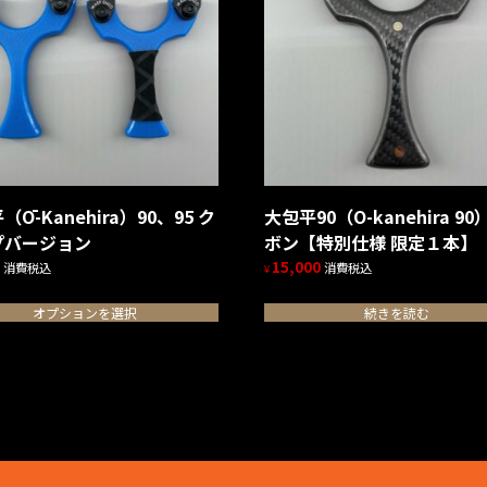
Ō-Kanehira）90、95 ク
大包平90（O-kanehira 9
プバージョン
ボン【特別仕様 限定１本】
15,000
消費税込
消費税込
¥
オプションを選択
続きを読む