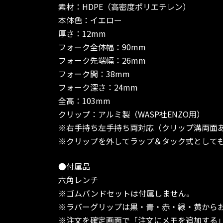
素材：HDPE（高密度ポリエチレン）
本体色：イエロー
厚さ：12mm
フォーク全体幅：90mm
フォーク先端幅：26mm
フォーク間：38mm
フォーク深さ：24mm
全高：103mm
クリップ：アルミ製（WASP社ENZO用）
※右手持ち左手持ち両対応（クリップ溝両面
※クリップを外してラップ＆タック式として
●付属品
六角レンチ
※ゴムバンドセットは付属しません。
※ラバーグリップは黒・青・赤・緑・黄から
※注文を確定画面で「注文にメモを追加する