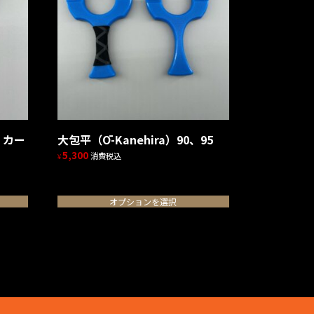
0）カー
大包平（Ō-Kanehira）90、95
5,300
消費税込
¥
こ
の
オプションを選択
商
品
に
は
複
数
の